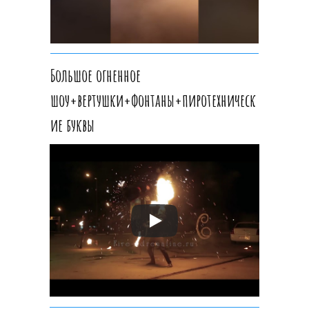
Большое огненное
шоу+вертушки+фонтаны+пиротехническ
ие буквы